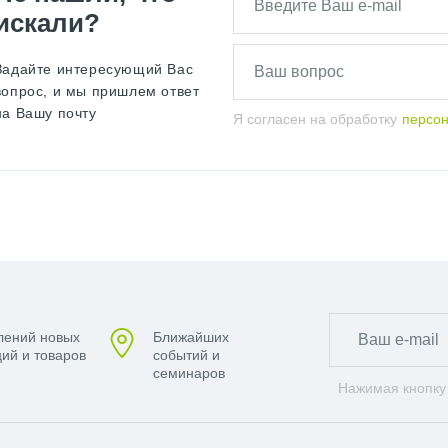
искали?
Задайте интересующий Вас
вопрос, и мы пришлем ответ
на Вашу почту
Я согласен на обработку
персо
лений новых
Ближайших
ий и товаров
событий и
семинаров
Нажимая кнопку