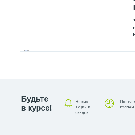
Будьте
Новых
Поступ
в курсе!
акций и
коллекц
скидок