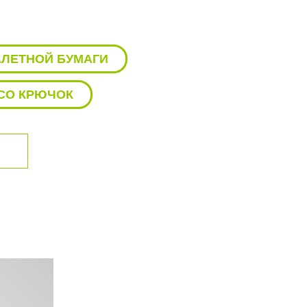
АЛЕТНОЙ БУМАГИ
CO КРЮЧОК
O
ДЕРЖАТЕЛЬ KEUCO
ЗИНКА ДЛЯ ДУША KEUCO
ЛКА ДЛЯ ПОЛОТЕНЕЦ KEUCO
КАФЫ KEUCO