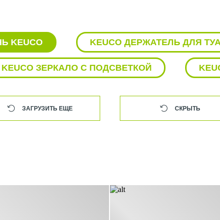
НЬ KEUCO
KEUCO ДЕРЖАТЕЛЬ ДЛЯ ТУ
KEUCO ЗЕРКАЛО С ПОДСВЕТКОЙ
KEU
АКСЕССУАРЫ KEUCO
ВЕДРО KEUC
ЗАГРУЗИТЬ ЕЩЕ
СКРЫТЬ
KEUCO
ЗЕРКАЛО KEUCO
КОР
А KEUCO
ПОЛКА KEUCO
ПО
АНЫ KEUCO
ТУМБА KEUCO
Ш