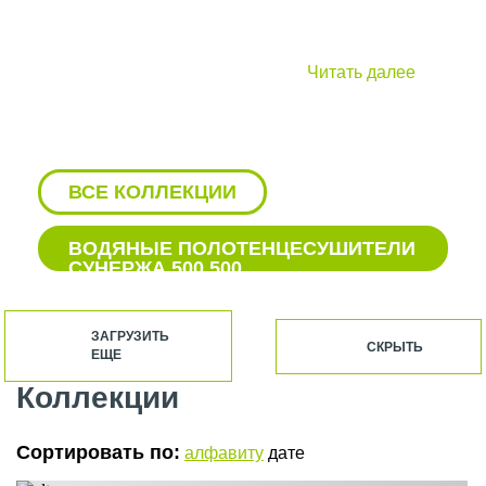
Читать далее
ВСЕ КОЛЛЕКЦИИ
ВОДЯНЫЕ ПОЛОТЕНЦЕСУШИТЕЛИ
СУНЕРЖА 500 500
БЕЛЫЕ ВОДЯНЫЕ
ПОЛОТЕНЦЕСУШИТЕЛИ СУНЕРЖА
ЗАГРУЗИТЬ
СКРЫТЬ
ЕЩЕ
БЕЛЫЕ ПОЛОТЕНЦЕСУШИТЕЛИ
СУНЕРЖА
Коллекции
БЕЛЫЕ ЭЛЕКТРИЧЕСКИЕ
ПОЛОТЕНЦЕСУШИТЕЛИ СУНЕРЖА
Сортировать по:
алфавиту
дате
БОКОВЫЕ ПОЛОТЕНЦЕСУШИТЕЛИ