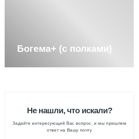
ПОКРЫТИЯ СУНЕРЖА
ПОЛОТЕНЦЕСУШИТЕЛЬ ВОДЯНОЙ
600Х400 СУНЕРЖА
ПОЛОТЕНЦЕСУШИТЕЛЬ ВОДЯНОЙ
600Х600 СУНЕРЖА
ПОЛОТЕНЦЕСУШИТЕЛЬ ВОДЯНОЙ
Богема+ (с полками)
М-ОБРАЗНЫЙ 600Х600 СУНЕРЖА
ПОЛОТЕНЦЕСУШИТЕЛЬ ЛЕСЕНКА
СУНЕРЖА
ПОЛОТЕНЦЕСУШИТЕЛЬ С
ТЕРМОРЕГУЛЯТОРОМ СУНЕРЖА
ПОЛОТЕНЦЕСУШИТЕЛЬ СУНЕРЖА
1200
ПОЛОТЕНЦЕСУШИТЕЛЬ СУНЕРЖА
Не нашли, что искали?
50
Задайте интересующий Вас вопрос, и мы пришлем
ПОЛОТЕНЦЕСУШИТЕЛЬ СУНЕРЖА
ЗОЛОТО
ответ на Вашу почту